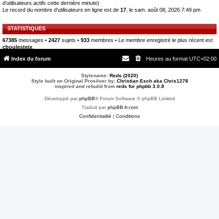
d’utilisateurs actifs cette dernière minute)
Le record du nombre d’utilisateurs en ligne est de
17
, le sam. août 08, 2026 7:49 pm
STATISTIQUES
67385
messages •
2427
sujets •
933
membres • Le membre enregistré le plus récent est
cboulesteix
.
Index du forum
Heures au format
UTC+02:00
Stylename:
Reds (2020)
Style built on Original Prosilver by:
Christian Esch aka Chris1278
inspired and rebuild from
reds for phpbb 3.0.8
Développé par
phpBB
® Forum Software © phpBB Limited
Traduit par
phpBB-fr.com
Confidentialité
|
Conditions