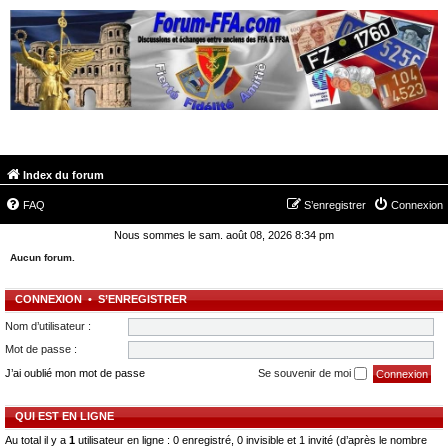
FORUM-FFA.COM
Index du forum
FAQ
S’enregistrer
Connexion
Nous sommes le sam. août 08, 2026 8:34 pm
Aucun forum.
CONNEXION
•
S’ENREGISTRER
Nom d’utilisateur :
Mot de passe :
J’ai oublié mon mot de passe
Se souvenir de moi
QUI EST EN LIGNE
Au total il y a
1
utilisateur en ligne : 0 enregistré, 0 invisible et 1 invité (d’après le nombre