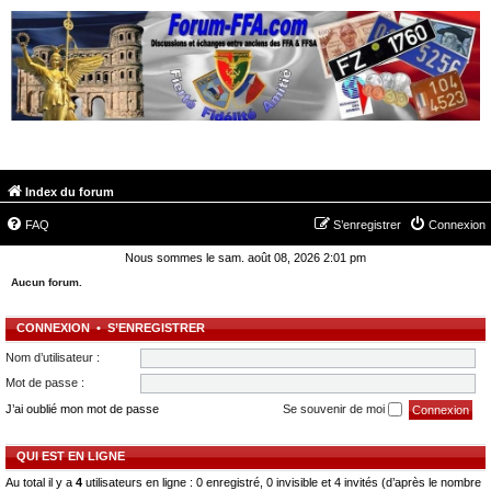
FORUM-FFA.COM
Index du forum
FAQ
S’enregistrer
Connexion
Nous sommes le sam. août 08, 2026 2:01 pm
Aucun forum.
CONNEXION
•
S’ENREGISTRER
Nom d’utilisateur :
Mot de passe :
J’ai oublié mon mot de passe
Se souvenir de moi
QUI EST EN LIGNE
Au total il y a
4
utilisateurs en ligne : 0 enregistré, 0 invisible et 4 invités (d’après le nombre