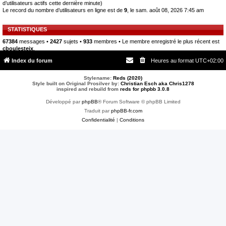
d’utilisateurs actifs cette dernière minute)
Le record du nombre d’utilisateurs en ligne est de
9
, le sam. août 08, 2026 7:45 am
STATISTIQUES
67384
messages •
2427
sujets •
933
membres • Le membre enregistré le plus récent est
cboulesteix
.
Index du forum
Heures au format
UTC+02:00
Stylename:
Reds (2020)
Style built on Original Prosilver by:
Christian Esch aka Chris1278
inspired and rebuild from
reds for phpbb 3.0.8
Développé par
phpBB
® Forum Software © phpBB Limited
Traduit par
phpBB-fr.com
Confidentialité
|
Conditions