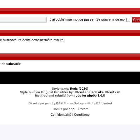
J’ai oublié mon mot de passe
|
Se souvenir de moi
re d’utilisateurs actifs cette dernière minute)
t
cboulesteix
.
Stylename:
Reds (2020)
Style built on Original Prosilver by:
Christian Esch aka Chris1278
inspired and rebuild from
reds for phpbb 3.0.8
Développé par
phpBB
® Forum Software © phpBB Limited
Traduit par
phpBB-fr.com
Confidentialité
|
Conditions