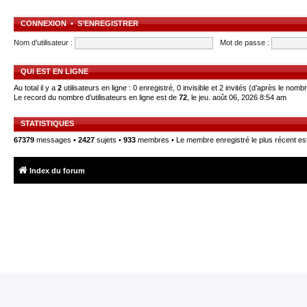
CONNEXION
•
S’ENREGISTRER
Nom d’utilisateur :
Mot de passe :
QUI EST EN LIGNE
Au total il y a
2
utilisateurs en ligne : 0 enregistré, 0 invisible et 2 invités (d’après le nomb
Le record du nombre d’utilisateurs en ligne est de
72
, le jeu. août 06, 2026 8:54 am
STATISTIQUES
67379
messages •
2427
sujets •
933
membres • Le membre enregistré le plus récent es
Index du forum