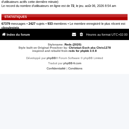
d’utilisateurs actifs cette dernière minute)
Le record du nombre d’utilisateurs en ligne est de
72
, le jeu. août 06, 2026 8:54 am
STATISTIQUES
67379
messages •
2427
sujets •
933
membres • Le membre enregistré le plus récent est
cboulesteix
.
Index du forum
Heures au format
UTC+02:00
Stylename:
Reds (2020)
Style built on Original Prosilver by:
Christian Esch aka Chris1278
inspired and rebuild from
reds for phpbb 3.0.8
Développé par
phpBB
® Forum Software © phpBB Limited
Traduit par
phpBB-fr.com
Confidentialité
|
Conditions