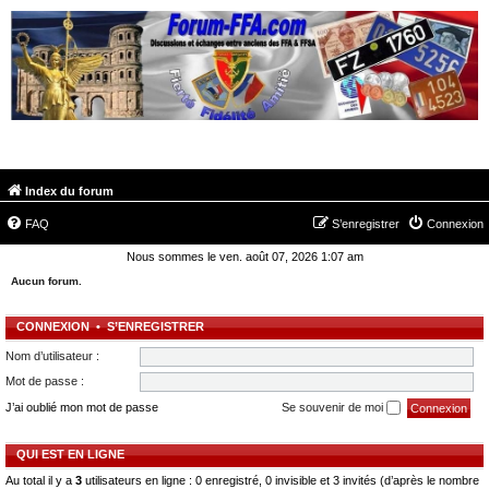
FORUM-FFA.COM
Index du forum
FAQ
S’enregistrer
Connexion
Nous sommes le ven. août 07, 2026 1:07 am
Aucun forum.
CONNEXION
•
S’ENREGISTRER
Nom d’utilisateur :
Mot de passe :
J’ai oublié mon mot de passe
Se souvenir de moi
QUI EST EN LIGNE
Au total il y a
3
utilisateurs en ligne : 0 enregistré, 0 invisible et 3 invités (d’après le nombre