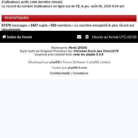
d’utilisateurs actifs cette dernière minute)
Le record du nombre d’utilisateurs en ligne est de
72
, le jeu. août 06, 2026 8:54 am
STATISTIQUES
67379
messages •
2427
sujets •
933
membres • Le membre enregistré le plus récent est
cboulesteix
.
Index du forum
Heures au format
UTC+02:00
Stylename:
Reds (2020)
Style built on Original Prosilver by:
Christian Esch aka Chris1278
inspired and rebuild from
reds for phpbb 3.0.8
Développé par
phpBB
® Forum Software © phpBB Limited
Traduit par
phpBB-fr.com
Confidentialité
|
Conditions