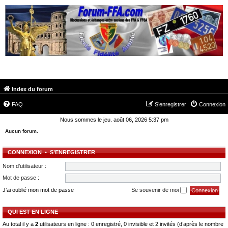
FORUM-FFA.COM
Index du forum
FAQ
S’enregistrer
Connexion
Nous sommes le jeu. août 06, 2026 5:37 pm
Aucun forum.
CONNEXION
•
S’ENREGISTRER
Nom d’utilisateur :
Mot de passe :
J’ai oublié mon mot de passe
Se souvenir de moi
QUI EST EN LIGNE
Au total il y a
2
utilisateurs en ligne : 0 enregistré, 0 invisible et 2 invités (d’après le nombre