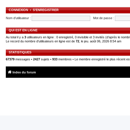
CONNEXION
•
S’ENREGISTRER
Nom d’utilisateur :
Mot de passe :
QUI EST EN LIGNE
Au total il y a
3
utilisateurs en ligne : 0 enregistré, 0 invisible et 3 invités (d’après le nomb
Le record du nombre d’utilisateurs en ligne est de
72
, le jeu. août 06, 2026 8:54 am
STATISTIQUES
67379
messages •
2427
sujets •
933
membres • Le membre enregistré le plus récent es
Index du forum