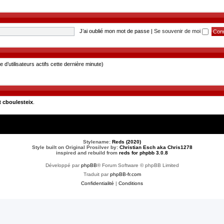
J’ai oublié mon mot de passe
|
Se souvenir de moi
re d’utilisateurs actifs cette dernière minute)
t
cboulesteix
.
Stylename:
Reds (2020)
Style built on Original Prosilver by:
Christian Esch aka Chris1278
inspired and rebuild from
reds for phpbb 3.0.8
Développé par
phpBB
® Forum Software © phpBB Limited
Traduit par
phpBB-fr.com
Confidentialité
|
Conditions