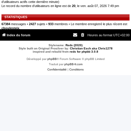
d’utilisateurs actifs cette dernière minute)
Le record du nombre d’utilisateurs en ligne est de
20
, le ven. août 07, 2026 7:49 pm
STATISTIQUES
67384
messages •
2427
sujets •
933
membres • Le membre enregistré le plus récent est
cboulesteix
.
Index du forum
Heures au format
UTC+02:00
Stylename:
Reds (2020)
Style built on Original Prosilver by:
Christian Esch aka Chris1278
inspired and rebuild from
reds for phpbb 3.0.8
Développé par
phpBB
® Forum Software © phpBB Limited
Traduit par
phpBB-fr.com
Confidentialité
|
Conditions