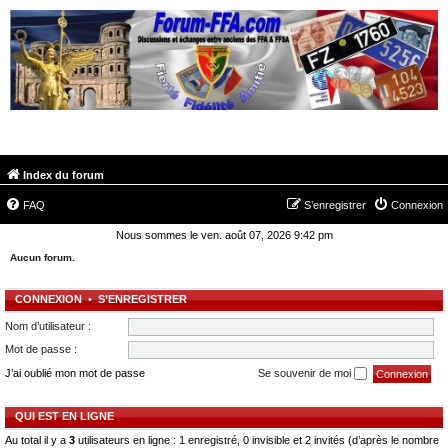
FORUM-FFA.COM
Index du forum
FAQ
S’enregistrer
Connexion
Nous sommes le ven. août 07, 2026 9:42 pm
Aucun forum.
CONNEXION
•
S’ENREGISTRER
Nom d’utilisateur :
Mot de passe :
J’ai oublié mon mot de passe
Se souvenir de moi
QUI EST EN LIGNE
Au total il y a
3
utilisateurs en ligne : 1 enregistré, 0 invisible et 2 invités (d’après le nombre