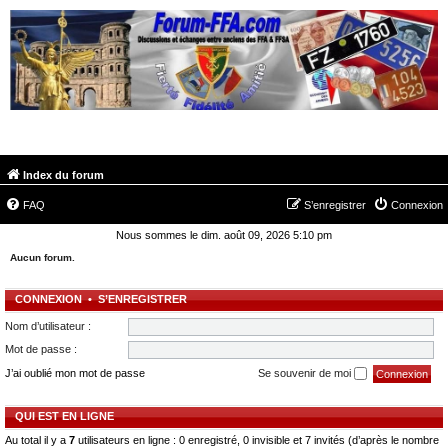
FORUM-FFA.COM
Index du forum
FAQ
S’enregistrer
Connexion
Nous sommes le dim. août 09, 2026 5:10 pm
Aucun forum.
CONNEXION
•
S’ENREGISTRER
Nom d’utilisateur :
Mot de passe :
J’ai oublié mon mot de passe
Se souvenir de moi
QUI EST EN LIGNE
Au total il y a
7
utilisateurs en ligne : 0 enregistré, 0 invisible et 7 invités (d’après le nombre