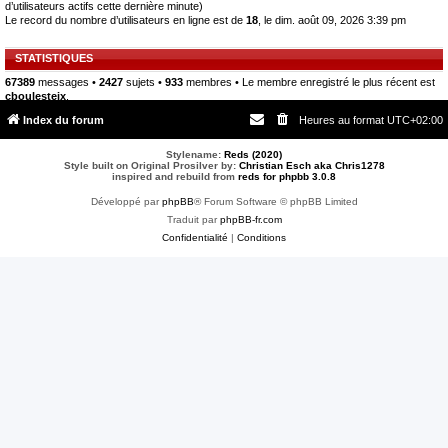
d’utilisateurs actifs cette dernière minute)
Le record du nombre d’utilisateurs en ligne est de
18
, le dim. août 09, 2026 3:39 pm
STATISTIQUES
67389
messages •
2427
sujets •
933
membres • Le membre enregistré le plus récent est
cboulesteix
.
Index du forum
Heures au format
UTC+02:00
Stylename:
Reds (2020)
Style built on Original Prosilver by:
Christian Esch aka Chris1278
inspired and rebuild from
reds for phpbb 3.0.8
Développé par
phpBB
® Forum Software © phpBB Limited
Traduit par
phpBB-fr.com
Confidentialité
|
Conditions