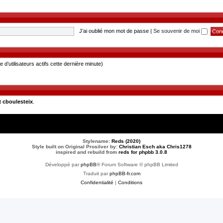
J’ai oublié mon mot de passe
|
Se souvenir de moi
re d’utilisateurs actifs cette dernière minute)
t
cboulesteix
.
Stylename:
Reds (2020)
Style built on Original Prosilver by:
Christian Esch aka Chris1278
inspired and rebuild from
reds for phpbb 3.0.8
Développé par
phpBB
® Forum Software © phpBB Limited
Traduit par
phpBB-fr.com
Confidentialité
|
Conditions