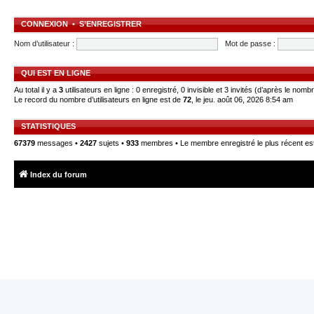
CONNEXION
•
S’ENREGISTRER
Nom d’utilisateur :
Mot de passe :
QUI EST EN LIGNE
Au total il y a
3
utilisateurs en ligne : 0 enregistré, 0 invisible et 3 invités (d’après le nomb
Le record du nombre d’utilisateurs en ligne est de
72
, le jeu. août 06, 2026 8:54 am
STATISTIQUES
67379
messages •
2427
sujets •
933
membres • Le membre enregistré le plus récent es
Index du forum