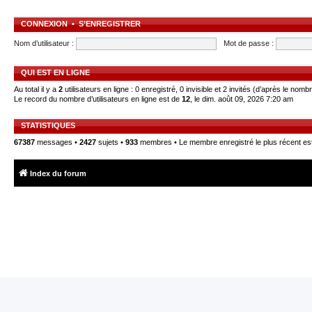
CONNEXION
•
S’ENREGISTRER
Nom d’utilisateur :
Mot de passe :
QUI EST EN LIGNE
Au total il y a
2
utilisateurs en ligne : 0 enregistré, 0 invisible et 2 invités (d’après le nomb
Le record du nombre d’utilisateurs en ligne est de
12
, le dim. août 09, 2026 7:20 am
STATISTIQUES
67387
messages •
2427
sujets •
933
membres • Le membre enregistré le plus récent es
Index du forum