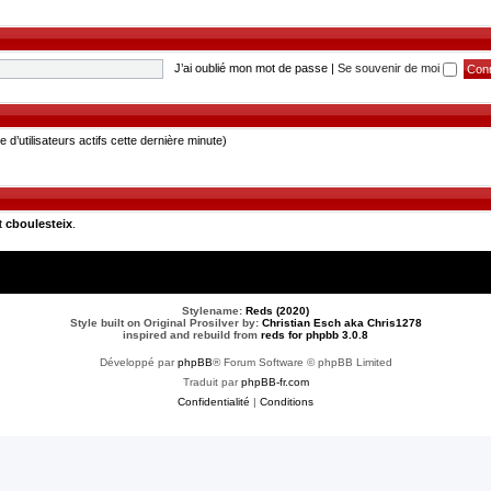
J’ai oublié mon mot de passe
|
Se souvenir de moi
re d’utilisateurs actifs cette dernière minute)
t
cboulesteix
.
Stylename:
Reds (2020)
Style built on Original Prosilver by:
Christian Esch aka Chris1278
inspired and rebuild from
reds for phpbb 3.0.8
Développé par
phpBB
® Forum Software © phpBB Limited
Traduit par
phpBB-fr.com
Confidentialité
|
Conditions