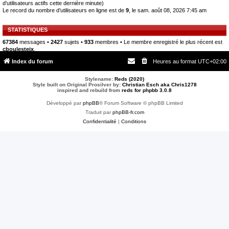
d’utilisateurs actifs cette dernière minute)
Le record du nombre d’utilisateurs en ligne est de
9
, le sam. août 08, 2026 7:45 am
STATISTIQUES
67384
messages •
2427
sujets •
933
membres • Le membre enregistré le plus récent est
cboulesteix
.
Index du forum
Heures au format
UTC+02:00
Stylename:
Reds (2020)
Style built on Original Prosilver by:
Christian Esch aka Chris1278
inspired and rebuild from
reds for phpbb 3.0.8
Développé par
phpBB
® Forum Software © phpBB Limited
Traduit par
phpBB-fr.com
Confidentialité
|
Conditions