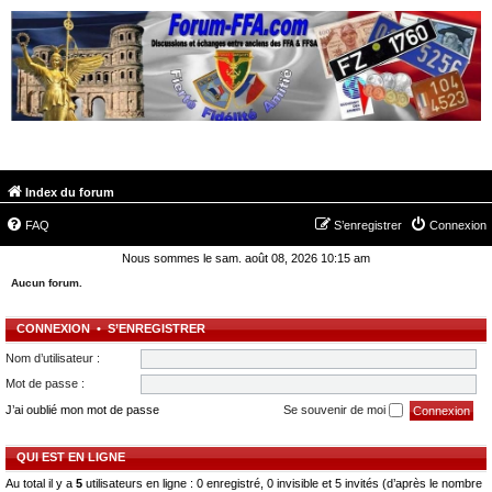
FORUM-FFA.COM
Index du forum
FAQ
S’enregistrer
Connexion
Nous sommes le sam. août 08, 2026 10:15 am
Aucun forum.
CONNEXION
•
S’ENREGISTRER
Nom d’utilisateur :
Mot de passe :
J’ai oublié mon mot de passe
Se souvenir de moi
QUI EST EN LIGNE
Au total il y a
5
utilisateurs en ligne : 0 enregistré, 0 invisible et 5 invités (d’après le nombre