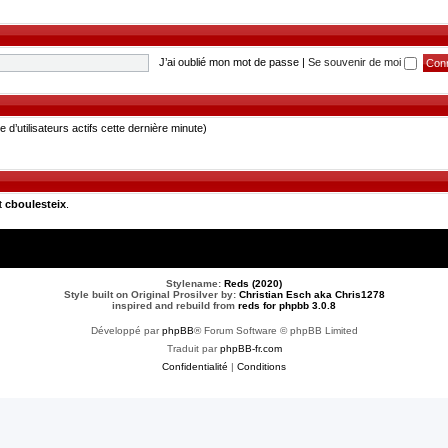
J’ai oublié mon mot de passe
|
Se souvenir de moi
re d’utilisateurs actifs cette dernière minute)
t
cboulesteix
.
Stylename:
Reds (2020)
Style built on Original Prosilver by:
Christian Esch aka Chris1278
inspired and rebuild from
reds for phpbb 3.0.8
Développé par
phpBB
® Forum Software © phpBB Limited
Traduit par
phpBB-fr.com
Confidentialité
|
Conditions