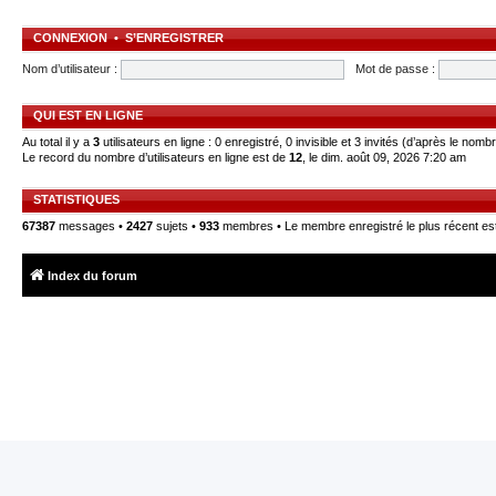
CONNEXION
•
S’ENREGISTRER
Nom d’utilisateur :
Mot de passe :
QUI EST EN LIGNE
Au total il y a
3
utilisateurs en ligne : 0 enregistré, 0 invisible et 3 invités (d’après le nomb
Le record du nombre d’utilisateurs en ligne est de
12
, le dim. août 09, 2026 7:20 am
STATISTIQUES
67387
messages •
2427
sujets •
933
membres • Le membre enregistré le plus récent es
Index du forum