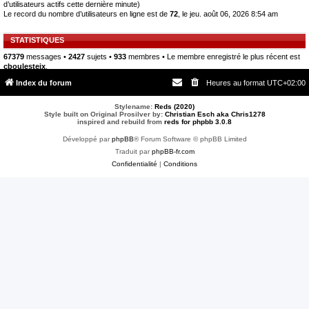
d’utilisateurs actifs cette dernière minute)
Le record du nombre d’utilisateurs en ligne est de
72
, le jeu. août 06, 2026 8:54 am
STATISTIQUES
67379
messages •
2427
sujets •
933
membres • Le membre enregistré le plus récent est
cboulesteix
.
Index du forum
Heures au format
UTC+02:00
Stylename:
Reds (2020)
Style built on Original Prosilver by:
Christian Esch aka Chris1278
inspired and rebuild from
reds for phpbb 3.0.8
Développé par
phpBB
® Forum Software © phpBB Limited
Traduit par
phpBB-fr.com
Confidentialité
|
Conditions