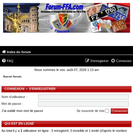
FORUM-FFA.COM
Index du forum
FAQ
S’enregistrer
Connexion
Nous sommes le ven. août 07, 2026 1:13 am
Aucun forum.
CONNEXION
•
S’ENREGISTRER
Nom d’utilisateur :
Mot de passe :
J’ai oublié mon mot de passe
Se souvenir de moi
QUI EST EN LIGNE
Au total il y a
1
utilisateur en ligne : 0 enregistré, 0 invisible et 1 invité (d’après le nombre