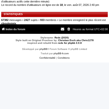
d’utilisateurs actifs cette dernière minute)
Le record du nombre d’utilisateurs en ligne est de
18
, le ven. août 07, 2026 2:40 pm
STATISTIQUES
67382
messages •
2427
sujets •
933
membres • Le membre enregistré le plus récent est
cboulesteix
.
Index du forum
Heures au format
UTC+02:00
Stylename:
Reds (2020)
Style built on Original Prosilver by:
Christian Esch aka Chris1278
inspired and rebuild from
reds for phpbb 3.0.8
Développé par
phpBB
® Forum Software © phpBB Limited
Traduit par
phpBB-fr.com
Confidentialité
|
Conditions