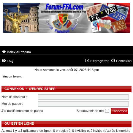
FORUM-FFA.COM
Index du forum
FAQ
S’enregistrer
Connexion
Nous sommes le ven. août 07, 2026 4:13 pm
Aucun forum.
CONNEXION
•
S’ENREGISTRER
Nom d’utilisateur :
Mot de passe :
J’ai oublié mon mot de passe
Se souvenir de moi
QUI EST EN LIGNE
Au total il y a
2
utilisateurs en ligne : 0 enregistré, 0 invisible et 2 invités (d’après le nombre