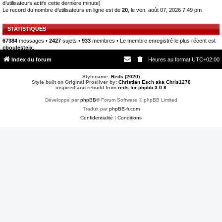
d’utilisateurs actifs cette dernière minute)
Le record du nombre d’utilisateurs en ligne est de
20
, le ven. août 07, 2026 7:49 pm
STATISTIQUES
67384
messages •
2427
sujets •
933
membres • Le membre enregistré le plus récent est
cboulesteix
.
Index du forum
Heures au format
UTC+02:00
Stylename:
Reds (2020)
Style built on Original Prosilver by:
Christian Esch aka Chris1278
inspired and rebuild from
reds for phpbb 3.0.8
Développé par
phpBB
® Forum Software © phpBB Limited
Traduit par
phpBB-fr.com
Confidentialité
|
Conditions