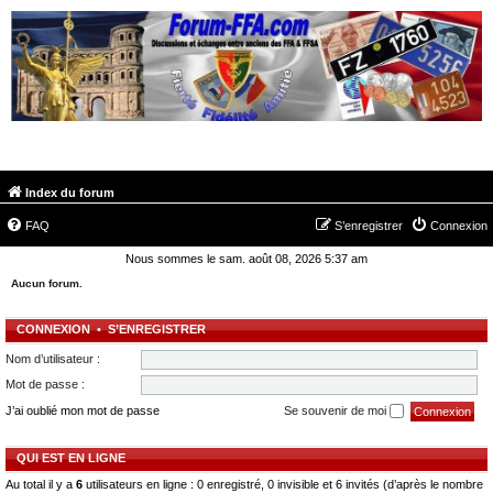
FORUM-FFA.COM
Index du forum
FAQ
S’enregistrer
Connexion
Nous sommes le sam. août 08, 2026 5:37 am
Aucun forum.
CONNEXION
•
S’ENREGISTRER
Nom d’utilisateur :
Mot de passe :
J’ai oublié mon mot de passe
Se souvenir de moi
QUI EST EN LIGNE
Au total il y a
6
utilisateurs en ligne : 0 enregistré, 0 invisible et 6 invités (d’après le nombre