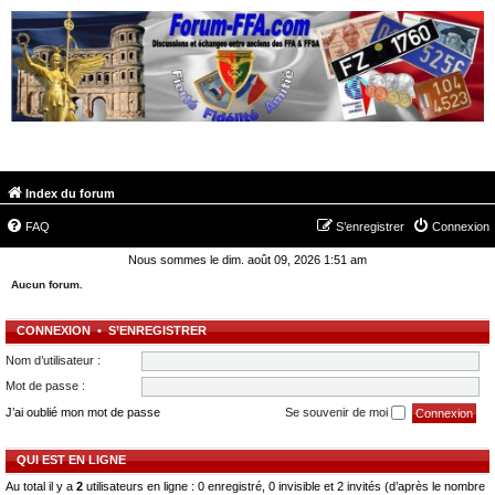
FORUM-FFA.COM
Index du forum
FAQ
S’enregistrer
Connexion
Nous sommes le dim. août 09, 2026 1:51 am
Aucun forum.
CONNEXION
•
S’ENREGISTRER
Nom d’utilisateur :
Mot de passe :
J’ai oublié mon mot de passe
Se souvenir de moi
QUI EST EN LIGNE
Au total il y a
2
utilisateurs en ligne : 0 enregistré, 0 invisible et 2 invités (d’après le nombre