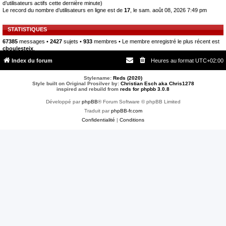
d’utilisateurs actifs cette dernière minute)
Le record du nombre d’utilisateurs en ligne est de
17
, le sam. août 08, 2026 7:49 pm
STATISTIQUES
67385
messages •
2427
sujets •
933
membres • Le membre enregistré le plus récent est
cboulesteix
.
Index du forum
Heures au format
UTC+02:00
Stylename:
Reds (2020)
Style built on Original Prosilver by:
Christian Esch aka Chris1278
inspired and rebuild from
reds for phpbb 3.0.8
Développé par
phpBB
® Forum Software © phpBB Limited
Traduit par
phpBB-fr.com
Confidentialité
|
Conditions