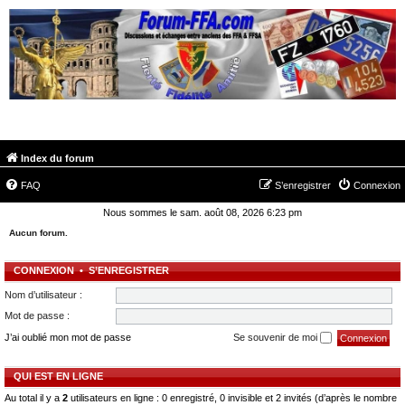
FORUM-FFA.COM
Index du forum
FAQ
S’enregistrer
Connexion
Nous sommes le sam. août 08, 2026 6:23 pm
Aucun forum.
CONNEXION
•
S’ENREGISTRER
Nom d’utilisateur :
Mot de passe :
J’ai oublié mon mot de passe
Se souvenir de moi
QUI EST EN LIGNE
Au total il y a
2
utilisateurs en ligne : 0 enregistré, 0 invisible et 2 invités (d’après le nombre