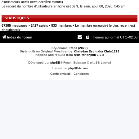
d’utilisateurs actifs cette dernière minute)
Le record du nombre d’utilisateurs en ligne est de
9
, le sam. août 08, 2026 7:45 am
STATISTIQUES
67385
messages •
2427
sujets •
933
membres • Le membre enregistré le plus récent est
cboulesteix
.
Index du forum
Heures au format
UTC+02:00
Stylename:
Reds (2020)
Style built on Original Prosilver by:
Christian Esch aka Chris1278
inspired and rebuild from
reds for phpbb 3.0.8
Développé par
phpBB
® Forum Software © phpBB Limited
Traduit par
phpBB-fr.com
Confidentialité
|
Conditions