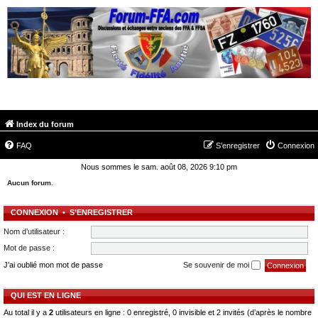
FORUM-FFA.COM
Index du forum
FAQ
S’enregistrer
Connexion
Nous sommes le sam. août 08, 2026 9:10 pm
Aucun forum.
CONNEXION
•
S’ENREGISTRER
Nom d’utilisateur :
Mot de passe :
J’ai oublié mon mot de passe
Se souvenir de moi
QUI EST EN LIGNE
Au total il y a
2
utilisateurs en ligne : 0 enregistré, 0 invisible et 2 invités (d’après le nombre