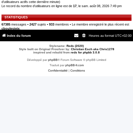
d’utilisateurs actifs cette dernière minute)
Le record du nombre d’utilisateurs en ligne est de
17
, le sam. août 08, 2026 7:49 pm
STATISTIQUES
67385
messages •
2427
sujets •
933
membres • Le membre enregistré le plus récent est
cboulesteix
.
Index du forum
Heures au format
UTC+02:00
Stylename:
Reds (2020)
Style built on Original Prosilver by:
Christian Esch aka Chris1278
inspired and rebuild from
reds for phpbb 3.0.8
Développé par
phpBB
® Forum Software © phpBB Limited
Traduit par
phpBB-fr.com
Confidentialité
|
Conditions