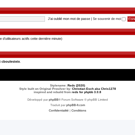
J’ai oublié mon mot de passe
|
Se souvenir de moi
re d’utilisateurs actifs cette dernière minute)
t
cboulesteix
.
Stylename:
Reds (2020)
Style built on Original Prosilver by:
Christian Esch aka Chris1278
inspired and rebuild from
reds for phpbb 3.0.8
Développé par
phpBB
® Forum Software © phpBB Limited
Traduit par
phpBB-fr.com
Confidentialité
|
Conditions