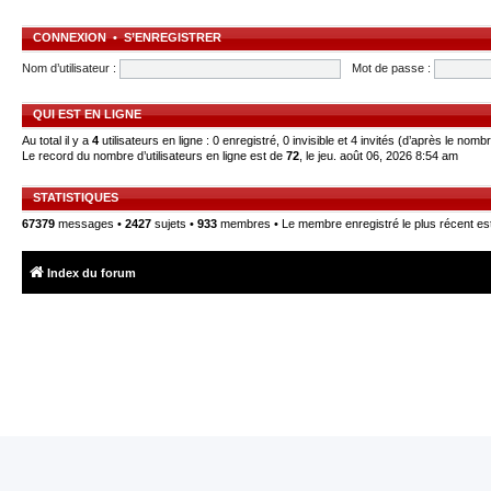
CONNEXION
•
S’ENREGISTRER
Nom d’utilisateur :
Mot de passe :
QUI EST EN LIGNE
Au total il y a
4
utilisateurs en ligne : 0 enregistré, 0 invisible et 4 invités (d’après le nomb
Le record du nombre d’utilisateurs en ligne est de
72
, le jeu. août 06, 2026 8:54 am
STATISTIQUES
67379
messages •
2427
sujets •
933
membres • Le membre enregistré le plus récent es
Index du forum