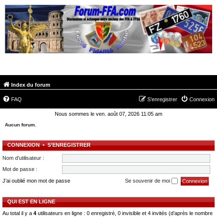
FORUM-FFA.COM
Index du forum
FAQ
S’enregistrer
Connexion
Nous sommes le ven. août 07, 2026 11:05 am
Aucun forum.
CONNEXION
•
S’ENREGISTRER
Nom d’utilisateur :
Mot de passe :
J’ai oublié mon mot de passe
Se souvenir de moi
QUI EST EN LIGNE
Au total il y a
4
utilisateurs en ligne : 0 enregistré, 0 invisible et 4 invités (d’après le nombre