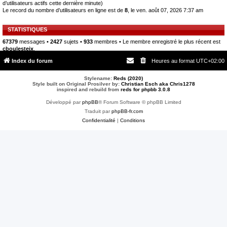
d’utilisateurs actifs cette dernière minute)
Le record du nombre d’utilisateurs en ligne est de
8
, le ven. août 07, 2026 7:37 am
STATISTIQUES
67379
messages •
2427
sujets •
933
membres • Le membre enregistré le plus récent est
cboulesteix
.
Index du forum
Heures au format
UTC+02:00
Stylename:
Reds (2020)
Style built on Original Prosilver by:
Christian Esch aka Chris1278
inspired and rebuild from
reds for phpbb 3.0.8
Développé par
phpBB
® Forum Software © phpBB Limited
Traduit par
phpBB-fr.com
Confidentialité
|
Conditions