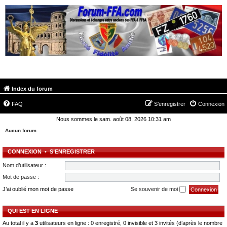
FORUM-FFA.COM
Index du forum
FAQ
S’enregistrer
Connexion
Nous sommes le sam. août 08, 2026 10:31 am
Aucun forum.
CONNEXION
•
S’ENREGISTRER
Nom d’utilisateur :
Mot de passe :
J’ai oublié mon mot de passe
Se souvenir de moi
QUI EST EN LIGNE
Au total il y a
3
utilisateurs en ligne : 0 enregistré, 0 invisible et 3 invités (d’après le nombre