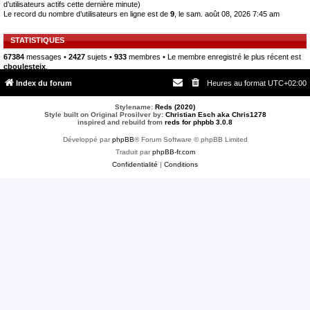
d’utilisateurs actifs cette dernière minute)
Le record du nombre d’utilisateurs en ligne est de
9
, le sam. août 08, 2026 7:45 am
STATISTIQUES
67384
messages •
2427
sujets •
933
membres • Le membre enregistré le plus récent est
cboulesteix
.
Index du forum
Heures au format
UTC+02:00
Stylename:
Reds (2020)
Style built on Original Prosilver by:
Christian Esch aka Chris1278
inspired and rebuild from
reds for phpbb 3.0.8
Développé par
phpBB
® Forum Software © phpBB Limited
Traduit par
phpBB-fr.com
Confidentialité
|
Conditions