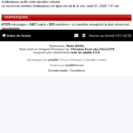
d’utilisateurs actifs cette dernière minute)
Le record du nombre d’utilisateurs en ligne est de
8
, le ven. août 07, 2026 7:37 am
STATISTIQUES
67379
messages •
2427
sujets •
933
membres • Le membre enregistré le plus récent est
cboulesteix
.
Index du forum
Heures au format
UTC+02:00
Stylename:
Reds (2020)
Style built on Original Prosilver by:
Christian Esch aka Chris1278
inspired and rebuild from
reds for phpbb 3.0.8
Développé par
phpBB
® Forum Software © phpBB Limited
Traduit par
phpBB-fr.com
Confidentialité
|
Conditions