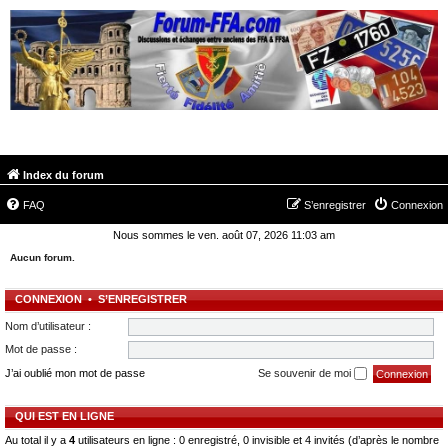
FORUM-FFA.COM
Index du forum
FAQ
S’enregistrer
Connexion
Nous sommes le ven. août 07, 2026 11:03 am
Aucun forum.
CONNEXION
•
S’ENREGISTRER
Nom d’utilisateur :
Mot de passe :
J’ai oublié mon mot de passe
Se souvenir de moi
QUI EST EN LIGNE
Au total il y a
4
utilisateurs en ligne : 0 enregistré, 0 invisible et 4 invités (d’après le nombre