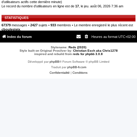
d’utilisateurs actifs cette dernière minute)
Le record du nombre d’utilisateurs en ligne est de
17
, le jeu. août 06, 2026 7:36 am
STATISTIQUES
67379
messages •
2427
sujets •
933
membres • Le membre enregistré le plus récent est
cboulesteix
.
Index du forum
Heures au format
UTC+02:00
Stylename:
Reds (2020)
Style built on Original Prosilver by:
Christian Esch aka Chris1278
inspired and rebuild from
reds for phpbb 3.0.8
Développé par
phpBB
® Forum Software © phpBB Limited
Traduit par
phpBB-fr.com
Confidentialité
|
Conditions