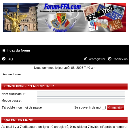
FORUM-FFA.COM
Index du forum
FAQ
S’enregistrer
Connexion
Nous sommes le jeu. août 06, 2026 7:40 am
Aucun forum.
CONNEXION
•
S’ENREGISTRER
Nom d’utilisateur :
Mot de passe :
J’ai oublié mon mot de passe
Se souvenir de moi
QUI EST EN LIGNE
Au total il y a
7
utilisateurs en ligne : 0 enregistré, 0 invisible et 7 invités (d’après le nombre