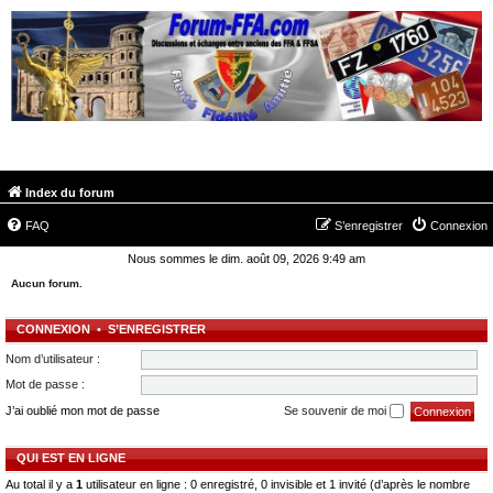
FORUM-FFA.COM
Index du forum
FAQ
S’enregistrer
Connexion
Nous sommes le dim. août 09, 2026 9:49 am
Aucun forum.
CONNEXION
•
S’ENREGISTRER
Nom d’utilisateur :
Mot de passe :
J’ai oublié mon mot de passe
Se souvenir de moi
QUI EST EN LIGNE
Au total il y a
1
utilisateur en ligne : 0 enregistré, 0 invisible et 1 invité (d’après le nombre