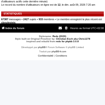
d’utilisateurs actifs cette dernière minute)
Le record du nombre d’utilisateurs en ligne est de
12
, le dim. août 09, 2026 7:20 am
STATISTIQUES
67387
messages •
2427
sujets •
933
membres • Le membre enregistré le plus récent est
cboulesteix
.
Index du forum
Heures au format
UTC+02:00
Stylename:
Reds (2020)
Style built on Original Prosilver by:
Christian Esch aka Chris1278
inspired and rebuild from
reds for phpbb 3.0.8
Développé par
phpBB
® Forum Software © phpBB Limited
Traduit par
phpBB-fr.com
Confidentialité
|
Conditions