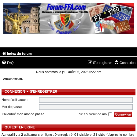
FORUM-FFA.COM
Index du forum
FAQ
S’enregistrer
Connexion
Nous sommes le jeu. août 06, 2026 5:22 am
Aucun forum.
CONNEXION
•
S’ENREGISTRER
Nom d’utilisateur :
Mot de passe :
J’ai oublié mon mot de passe
Se souvenir de moi
QUI EST EN LIGNE
Au total il y a
2
utilisateurs en ligne : 0 enregistré, 0 invisible et 2 invités (d’après le nombre