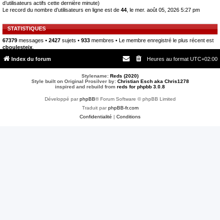
d’utilisateurs actifs cette dernière minute)
Le record du nombre d’utilisateurs en ligne est de
44
, le mer. août 05, 2026 5:27 pm
STATISTIQUES
67379
messages •
2427
sujets •
933
membres • Le membre enregistré le plus récent est
cboulesteix
.
Index du forum
Heures au format
UTC+02:00
Stylename:
Reds (2020)
Style built on Original Prosilver by:
Christian Esch aka Chris1278
inspired and rebuild from
reds for phpbb 3.0.8
Développé par
phpBB
® Forum Software © phpBB Limited
Traduit par
phpBB-fr.com
Confidentialité
|
Conditions