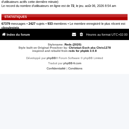
d’utilisateurs actifs cette dernière minute)
Le record du nombre d’utilisateurs en ligne est de
72
, le jeu. août 06, 2026 8:54 am
STATISTIQUES
67379
messages •
2427
sujets •
933
membres • Le membre enregistré le plus récent est
cboulesteix
.
Index du forum
Heures au format
UTC+02:00
Stylename:
Reds (2020)
Style built on Original Prosilver by:
Christian Esch aka Chris1278
inspired and rebuild from
reds for phpbb 3.0.8
Développé par
phpBB
® Forum Software © phpBB Limited
Traduit par
phpBB-fr.com
Confidentialité
|
Conditions