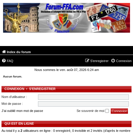
FORUM-FFA.COM
Index du forum
FAQ
S’enregistrer
Connexion
Nous sommes le ven. août 07, 2026 6:24 am
Aucun forum.
CONNEXION
•
S’ENREGISTRER
Nom d’utilisateur :
Mot de passe :
J’ai oublié mon mot de passe
Se souvenir de moi
QUI EST EN LIGNE
Au total il y a
2
utilisateurs en ligne : 0 enregistré, 0 invisible et 2 invités (d’après le nombre