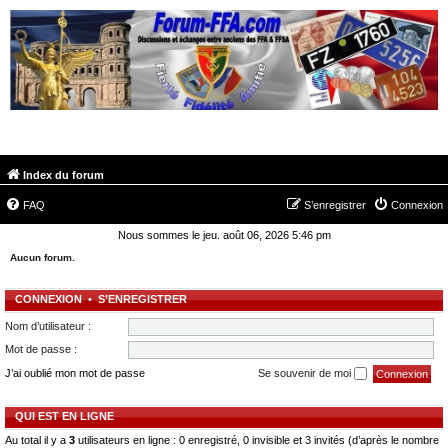
FORUM-FFA.COM
Index du forum
FAQ
S’enregistrer
Connexion
Nous sommes le jeu. août 06, 2026 5:46 pm
Aucun forum.
CONNEXION
•
S’ENREGISTRER
Nom d’utilisateur :
Mot de passe :
J’ai oublié mon mot de passe
Se souvenir de moi
QUI EST EN LIGNE
Au total il y a
3
utilisateurs en ligne : 0 enregistré, 0 invisible et 3 invités (d’après le nombre