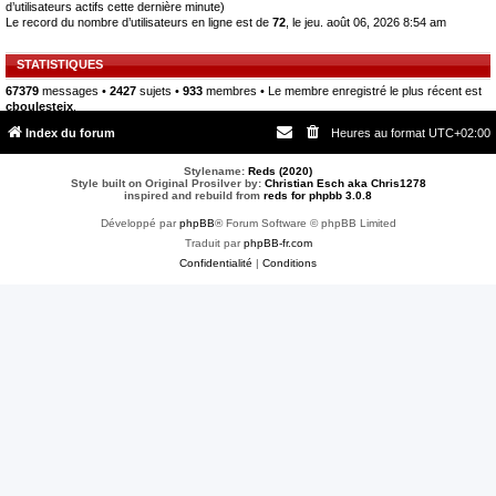
d’utilisateurs actifs cette dernière minute)
Le record du nombre d’utilisateurs en ligne est de
72
, le jeu. août 06, 2026 8:54 am
STATISTIQUES
67379
messages •
2427
sujets •
933
membres • Le membre enregistré le plus récent est
cboulesteix
.
Index du forum
Heures au format
UTC+02:00
Stylename:
Reds (2020)
Style built on Original Prosilver by:
Christian Esch aka Chris1278
inspired and rebuild from
reds for phpbb 3.0.8
Développé par
phpBB
® Forum Software © phpBB Limited
Traduit par
phpBB-fr.com
Confidentialité
|
Conditions