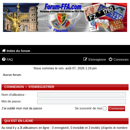
FORUM-FFA.COM
Index du forum
FAQ
S’enregistrer
Connexion
Nous sommes le ven. août 07, 2026 1:19 pm
Aucun forum.
CONNEXION
•
S’ENREGISTRER
Nom d’utilisateur :
Mot de passe :
J’ai oublié mon mot de passe
Se souvenir de moi
QUI EST EN LIGNE
Au total il y a
3
utilisateurs en ligne : 0 enregistré, 0 invisible et 3 invités (d’après le nombre