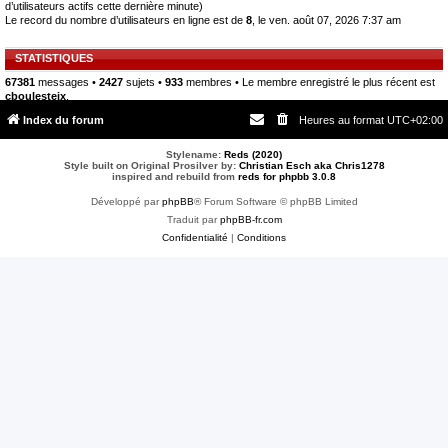
d’utilisateurs actifs cette dernière minute)
Le record du nombre d’utilisateurs en ligne est de
8
, le ven. août 07, 2026 7:37 am
STATISTIQUES
67381
messages •
2427
sujets •
933
membres • Le membre enregistré le plus récent est
cboulesteix
.
Index du forum
Heures au format
UTC+02:00
Stylename:
Reds (2020)
Style built on Original Prosilver by:
Christian Esch aka Chris1278
inspired and rebuild from
reds for phpbb 3.0.8
Développé par
phpBB
® Forum Software © phpBB Limited
Traduit par
phpBB-fr.com
Confidentialité
|
Conditions