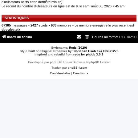
d’utilisateurs actifs cette dernière minute)
Le record du nombre d’utilisateurs en ligne est de
9
, le sam. août 08, 2026 7:45 am
STATISTIQUES
67385
messages •
2427
sujets •
933
membres • Le membre enregistré le plus récent est
cboulesteix
.
Index du forum
Heures au format
UTC+02:00
Stylename:
Reds (2020)
Style built on Original Prosilver by:
Christian Esch aka Chris1278
inspired and rebuild from
reds for phpbb 3.0.8
Développé par
phpBB
® Forum Software © phpBB Limited
Traduit par
phpBB-fr.com
Confidentialité
|
Conditions