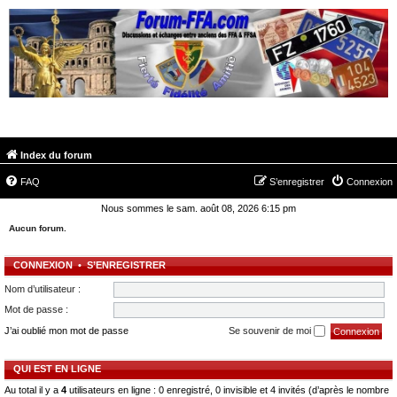
FORUM-FFA.COM
Index du forum
FAQ
S’enregistrer
Connexion
Nous sommes le sam. août 08, 2026 6:15 pm
Aucun forum.
CONNEXION
•
S’ENREGISTRER
Nom d’utilisateur :
Mot de passe :
J’ai oublié mon mot de passe
Se souvenir de moi
QUI EST EN LIGNE
Au total il y a
4
utilisateurs en ligne : 0 enregistré, 0 invisible et 4 invités (d’après le nombre