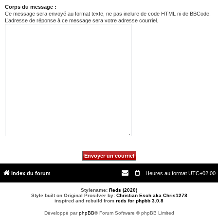
Corps du message :
Ce message sera envoyé au format texte, ne pas inclure de code HTML ni de BBCode.
L’adresse de réponse à ce message sera votre adresse courriel.
Index du forum
Heures au format
UTC+02:00
Stylename:
Reds (2020)
Style built on Original Prosilver by:
Christian Esch aka Chris1278
inspired and rebuild from
reds for phpbb 3.0.8
Développé par
phpBB
® Forum Software © phpBB Limited