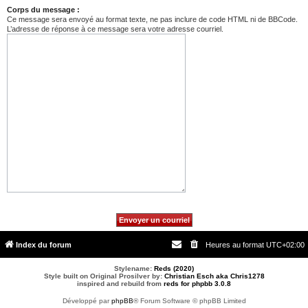
Corps du message :
Ce message sera envoyé au format texte, ne pas inclure de code HTML ni de BBCode.
L’adresse de réponse à ce message sera votre adresse courriel.
Index du forum
Heures au format
UTC+02:00
Stylename:
Reds (2020)
Style built on Original Prosilver by:
Christian Esch aka Chris1278
inspired and rebuild from
reds for phpbb 3.0.8
Développé par
phpBB
® Forum Software © phpBB Limited