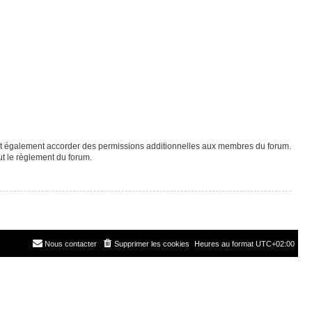
eut également accorder des permissions additionnelles aux membres du forum.
ut le règlement du forum.
Nous contacter
Supprimer les cookies
Heures au format
UTC+02:00