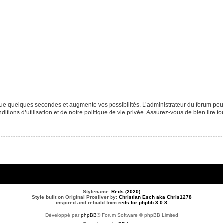
que quelques secondes et augmente vos possibilités. L’administrateur du forum p
tions d’utilisation et de notre politique de vie privée. Assurez-vous de bien lire to
Stylename:
Reds (2020)
Style built on Original Prosilver by:
Christian Esch aka Chris1278
inspired and rebuild from
reds for phpbb 3.0.8
Développé par
phpBB
® Forum Software © phpBB Limited