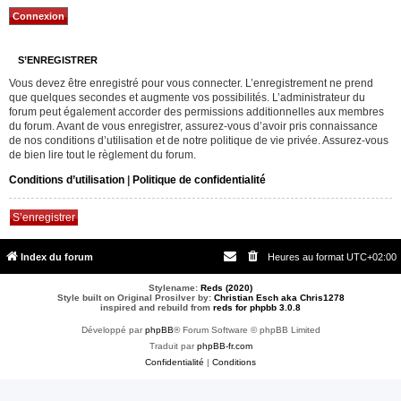
S’ENREGISTRER
Vous devez être enregistré pour vous connecter. L’enregistrement ne prend
que quelques secondes et augmente vos possibilités. L’administrateur du
forum peut également accorder des permissions additionnelles aux membres
du forum. Avant de vous enregistrer, assurez-vous d’avoir pris connaissance
de nos conditions d’utilisation et de notre politique de vie privée. Assurez-vous
de bien lire tout le règlement du forum.
Conditions d’utilisation
|
Politique de confidentialité
S’enregistrer
Index du forum
Heures au format
UTC+02:00
Stylename:
Reds (2020)
Style built on Original Prosilver by:
Christian Esch aka Chris1278
inspired and rebuild from
reds for phpbb 3.0.8
Développé par
phpBB
® Forum Software © phpBB Limited
Traduit par
phpBB-fr.com
Confidentialité
|
Conditions