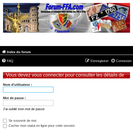
FORUM-FFA.COM
Index du forum
FAQ
S’enregistrer
Connexion
Vous devez vous connecter pour consulter les détails de
ce groupe.
Nom d’utilisateur :
Mot de passe :
J’ai oublié mon mot de passe
Se souvenir de moi
Cacher mon statut en ligne pour cette session