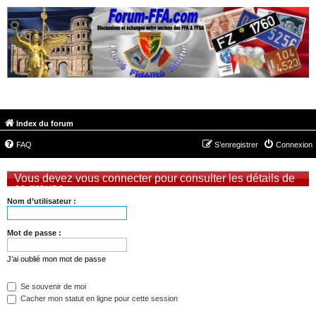
FORUM-FFA.COM
Index du forum
FAQ
S’enregistrer
Connexion
Vous devez vous connecter pour consulter les détails de
ce groupe.
Nom d’utilisateur :
Mot de passe :
J’ai oublié mon mot de passe
Se souvenir de moi
Cacher mon statut en ligne pour cette session