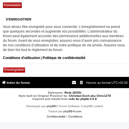
S’ENREGISTRER
Vous devez être enregistré pour vous connecter. L’enregistrement ne prend
que quelques secondes et augmente vos possibilités. L’administrateur du
forum peut également accorder des permissions additionnelles aux membres
du forum. Avant de vous enregistrer, assurez-vous d’avoir pris connaissance
de nos conditions d’utilisation et de notre politique de vie privée. Assurez-vous
de bien lire tout le règlement du forum.
Conditions d’utilisation
|
Politique de confidentialité
S’enregistrer
Index du forum
Heures au format
UTC+02:00
Stylename:
Reds (2020)
Style built on Original Prosilver by:
Christian Esch aka Chris1278
inspired and rebuild from
reds for phpbb 3.0.8
Développé par
phpBB
® Forum Software © phpBB Limited
Traduit par
phpBB-fr.com
Confidentialité
|
Conditions