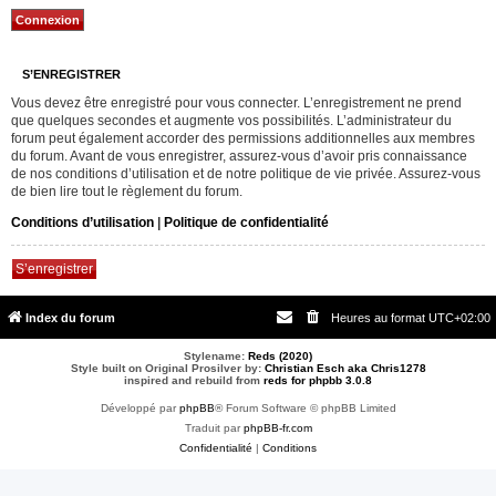
S’ENREGISTRER
Vous devez être enregistré pour vous connecter. L’enregistrement ne prend
que quelques secondes et augmente vos possibilités. L’administrateur du
forum peut également accorder des permissions additionnelles aux membres
du forum. Avant de vous enregistrer, assurez-vous d’avoir pris connaissance
de nos conditions d’utilisation et de notre politique de vie privée. Assurez-vous
de bien lire tout le règlement du forum.
Conditions d’utilisation
|
Politique de confidentialité
S’enregistrer
Index du forum
Heures au format
UTC+02:00
Stylename:
Reds (2020)
Style built on Original Prosilver by:
Christian Esch aka Chris1278
inspired and rebuild from
reds for phpbb 3.0.8
Développé par
phpBB
® Forum Software © phpBB Limited
Traduit par
phpBB-fr.com
Confidentialité
|
Conditions