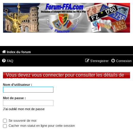
FORUM-FFA.COM
Index du forum
FAQ
S’enregistrer
Connexion
Vous devez vous connecter pour consulter les détails de
ce groupe.
Nom d’utilisateur :
Mot de passe :
J’ai oublié mon mot de passe
Se souvenir de moi
Cacher mon statut en ligne pour cette session