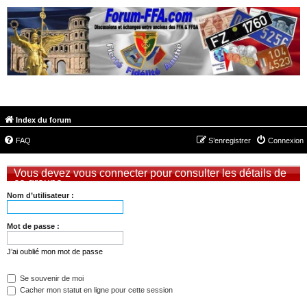
FORUM-FFA.COM
Index du forum
FAQ
S’enregistrer
Connexion
Vous devez vous connecter pour consulter les détails de
ce groupe.
Nom d’utilisateur :
Mot de passe :
J’ai oublié mon mot de passe
Se souvenir de moi
Cacher mon statut en ligne pour cette session