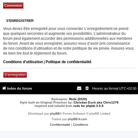
S’ENREGISTRER
Vous devez être enregistré pour vous connecter. L’enregistrement ne prend
que quelques secondes et augmente vos possibilités. L’administrateur du
forum peut également accorder des permissions additionnelles aux membres
du forum. Avant de vous enregistrer, assurez-vous d’avoir pris connaissance
de nos conditions d’utilisation et de notre politique de vie privée. Assurez-vous
de bien lire tout le règlement du forum.
Conditions d’utilisation
|
Politique de confidentialité
S’enregistrer
Index du forum
Heures au format
UTC+02:00
Stylename:
Reds (2020)
Style built on Original Prosilver by:
Christian Esch aka Chris1278
inspired and rebuild from
reds for phpbb 3.0.8
Développé par
phpBB
® Forum Software © phpBB Limited
Traduit par
phpBB-fr.com
Confidentialité
|
Conditions