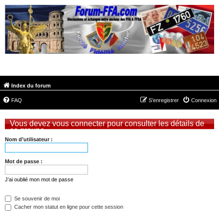
FORUM-FFA.COM
Index du forum
FAQ
S’enregistrer
Connexion
Vous devez vous connecter pour consulter les détails de
ce groupe.
Nom d’utilisateur :
Mot de passe :
J’ai oublié mon mot de passe
Se souvenir de moi
Cacher mon statut en ligne pour cette session