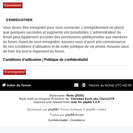
S’ENREGISTRER
Vous devez être enregistré pour vous connecter. L’enregistrement ne prend
que quelques secondes et augmente vos possibilités. L’administrateur du
forum peut également accorder des permissions additionnelles aux membres
du forum. Avant de vous enregistrer, assurez-vous d’avoir pris connaissance
de nos conditions d’utilisation et de notre politique de vie privée. Assurez-vous
de bien lire tout le règlement du forum.
Conditions d’utilisation
|
Politique de confidentialité
S’enregistrer
Index du forum
Heures au format
UTC+02:00
Stylename:
Reds (2020)
Style built on Original Prosilver by:
Christian Esch aka Chris1278
inspired and rebuild from
reds for phpbb 3.0.8
Développé par
phpBB
® Forum Software © phpBB Limited
Traduit par
phpBB-fr.com
Confidentialité
|
Conditions