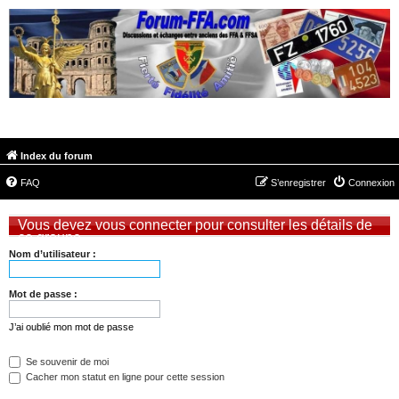
FORUM-FFA.COM
Index du forum
FAQ
S’enregistrer
Connexion
Vous devez vous connecter pour consulter les détails de
ce groupe.
Nom d’utilisateur :
Mot de passe :
J’ai oublié mon mot de passe
Se souvenir de moi
Cacher mon statut en ligne pour cette session