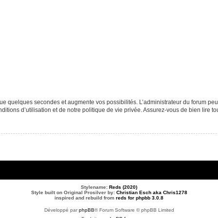
que quelques secondes et augmente vos possibilités. L’administrateur du forum p
tions d’utilisation et de notre politique de vie privée. Assurez-vous de bien lire to
Stylename:
Reds (2020)
Style built on Original Prosilver by:
Christian Esch aka Chris1278
inspired and rebuild from
reds for phpbb 3.0.8
Développé par
phpBB
® Forum Software © phpBB Limited