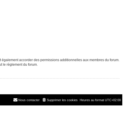
eut également accorder des permissions additionnelles aux membres du forum.
ut le règlement du forum.
Nous contacter
Supprimer les cookies
Heures au format
UTC+02:00