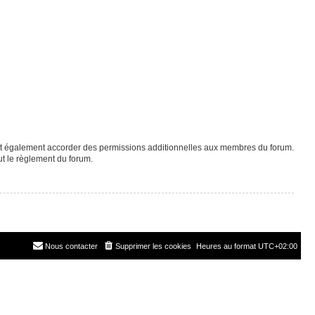
eut également accorder des permissions additionnelles aux membres du forum.
ut le règlement du forum.
Nous contacter
Supprimer les cookies
Heures au format
UTC+02:00