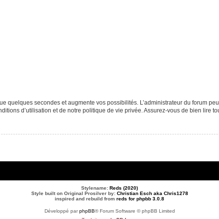
que quelques secondes et augmente vos possibilités. L’administrateur du forum p
tions d’utilisation et de notre politique de vie privée. Assurez-vous de bien lire to
Stylename:
Reds (2020)
Style built on Original Prosilver by:
Christian Esch aka Chris1278
inspired and rebuild from
reds for phpbb 3.0.8
Développé par
phpBB
® Forum Software © phpBB Limited