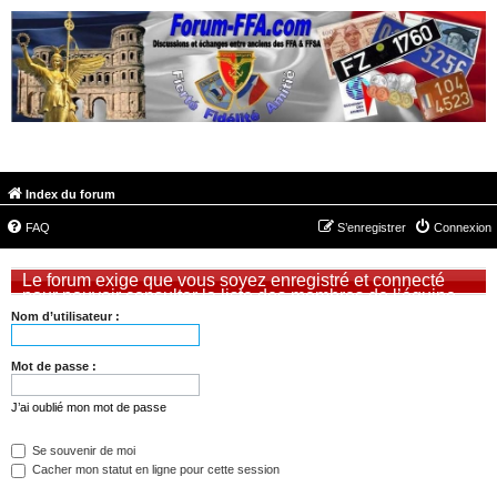
FORUM-FFA.COM
Index du forum
FAQ
S’enregistrer
Connexion
Le forum exige que vous soyez enregistré et connecté
pour pouvoir consulter la liste des membres de l’équipe.
Nom d’utilisateur :
Mot de passe :
J’ai oublié mon mot de passe
Se souvenir de moi
Cacher mon statut en ligne pour cette session