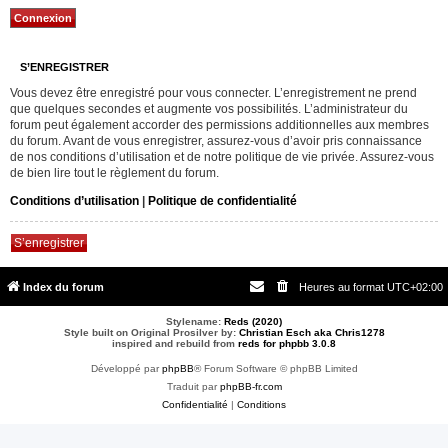
S’ENREGISTRER
Vous devez être enregistré pour vous connecter. L’enregistrement ne prend
que quelques secondes et augmente vos possibilités. L’administrateur du
forum peut également accorder des permissions additionnelles aux membres
du forum. Avant de vous enregistrer, assurez-vous d’avoir pris connaissance
de nos conditions d’utilisation et de notre politique de vie privée. Assurez-vous
de bien lire tout le règlement du forum.
Conditions d’utilisation
|
Politique de confidentialité
S’enregistrer
Index du forum
Heures au format
UTC+02:00
Stylename:
Reds (2020)
Style built on Original Prosilver by:
Christian Esch aka Chris1278
inspired and rebuild from
reds for phpbb 3.0.8
Développé par
phpBB
® Forum Software © phpBB Limited
Traduit par
phpBB-fr.com
Confidentialité
|
Conditions