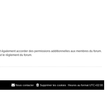
eut également accorder des permissions additionnelles aux membres du forum.
ut le règlement du forum.
Nous contacter
Supprimer les cookies
Heures au format
UTC+02:00