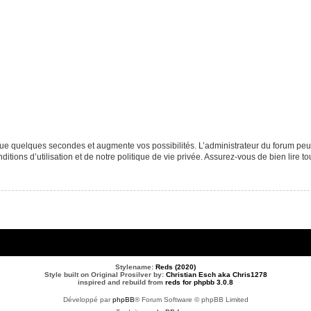
que quelques secondes et augmente vos possibilités. L’administrateur du forum p
tions d’utilisation et de notre politique de vie privée. Assurez-vous de bien lire to
Stylename:
Reds (2020)
Style built on Original Prosilver by:
Christian Esch aka Chris1278
inspired and rebuild from
reds for phpbb 3.0.8
Développé par
phpBB
® Forum Software © phpBB Limited