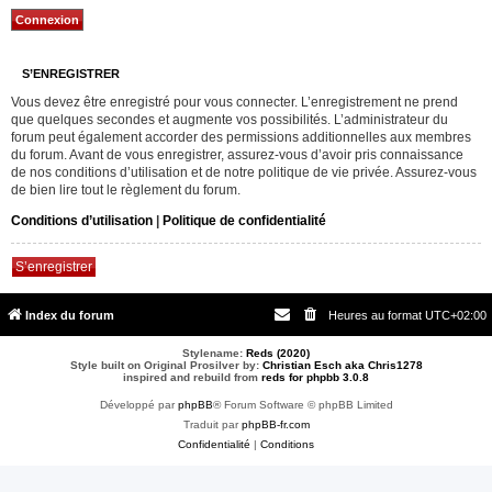
S’ENREGISTRER
Vous devez être enregistré pour vous connecter. L’enregistrement ne prend
que quelques secondes et augmente vos possibilités. L’administrateur du
forum peut également accorder des permissions additionnelles aux membres
du forum. Avant de vous enregistrer, assurez-vous d’avoir pris connaissance
de nos conditions d’utilisation et de notre politique de vie privée. Assurez-vous
de bien lire tout le règlement du forum.
Conditions d’utilisation
|
Politique de confidentialité
S’enregistrer
Index du forum
Heures au format
UTC+02:00
Stylename:
Reds (2020)
Style built on Original Prosilver by:
Christian Esch aka Chris1278
inspired and rebuild from
reds for phpbb 3.0.8
Développé par
phpBB
® Forum Software © phpBB Limited
Traduit par
phpBB-fr.com
Confidentialité
|
Conditions