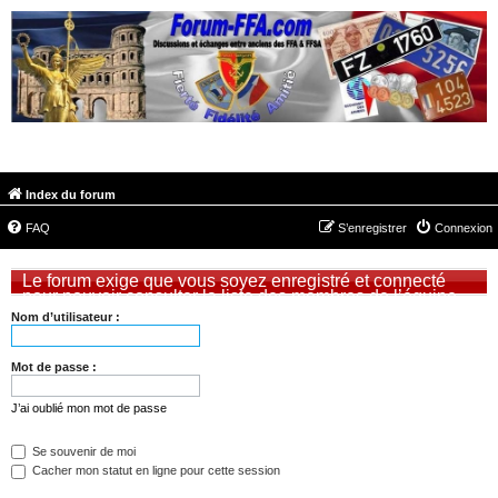
FORUM-FFA.COM
Index du forum
FAQ
S’enregistrer
Connexion
Le forum exige que vous soyez enregistré et connecté
pour pouvoir consulter la liste des membres de l’équipe.
Nom d’utilisateur :
Mot de passe :
J’ai oublié mon mot de passe
Se souvenir de moi
Cacher mon statut en ligne pour cette session