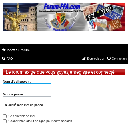
FORUM-FFA.COM
Index du forum
FAQ
S’enregistrer
Connexion
Le forum exige que vous soyez enregistré et connecté
pour pouvoir consulter la liste des membres de l’équipe.
Nom d’utilisateur :
Mot de passe :
J’ai oublié mon mot de passe
Se souvenir de moi
Cacher mon statut en ligne pour cette session