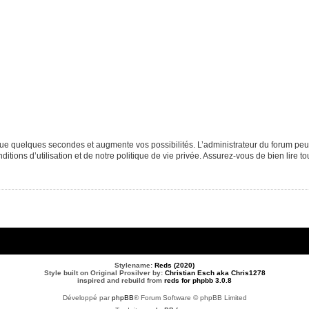
que quelques secondes et augmente vos possibilités. L’administrateur du forum p
tions d’utilisation et de notre politique de vie privée. Assurez-vous de bien lire to
Stylename:
Reds (2020)
Style built on Original Prosilver by:
Christian Esch aka Chris1278
inspired and rebuild from
reds for phpbb 3.0.8
Développé par
phpBB
® Forum Software © phpBB Limited