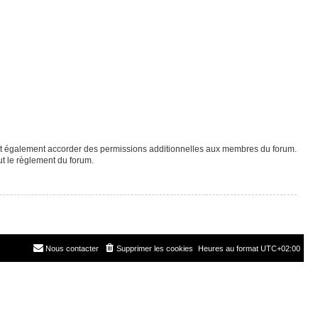
eut également accorder des permissions additionnelles aux membres du forum.
ut le règlement du forum.
Nous contacter
Supprimer les cookies
Heures au format
UTC+02:00