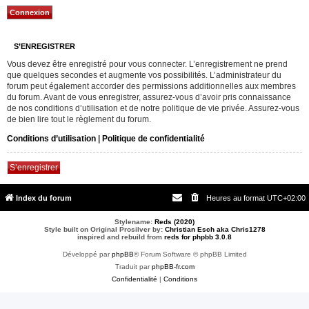
S’ENREGISTRER
Vous devez être enregistré pour vous connecter. L’enregistrement ne prend
que quelques secondes et augmente vos possibilités. L’administrateur du
forum peut également accorder des permissions additionnelles aux membres
du forum. Avant de vous enregistrer, assurez-vous d’avoir pris connaissance
de nos conditions d’utilisation et de notre politique de vie privée. Assurez-vous
de bien lire tout le règlement du forum.
Conditions d’utilisation
|
Politique de confidentialité
S’enregistrer
Index du forum
Heures au format
UTC+02:00
Stylename:
Reds (2020)
Style built on Original Prosilver by:
Christian Esch aka Chris1278
inspired and rebuild from
reds for phpbb 3.0.8
Développé par
phpBB
® Forum Software © phpBB Limited
Traduit par
phpBB-fr.com
Confidentialité
|
Conditions