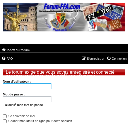
FORUM-FFA.COM
Index du forum
FAQ
S’enregistrer
Connexion
Le forum exige que vous soyez enregistré et connecté
pour pouvoir consulter le profil des membres.
Nom d’utilisateur :
Mot de passe :
J’ai oublié mon mot de passe
Se souvenir de moi
Cacher mon statut en ligne pour cette session