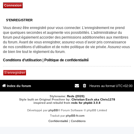
S’ENREGISTRER
Vous devez être enregistré pour vous connecter. L’enregistrement ne prend
que quelques secondes et augmente vos possibilités. L’administrateur du
forum peut également accorder des permissions additionnelles aux membres
du forum. Avant de vous enregistrer, assurez-vous d’avoir pris connaissance
de nos conditions d’utilisation et de notre politique de vie privée. Assurez-vous
de bien lire tout le règlement du forum.
Conditions d’utilisation
|
Politique de confidentialité
S’enregistrer
Index du forum
Heures au format
UTC+02:00
Stylename:
Reds (2020)
Style built on Original Prosilver by:
Christian Esch aka Chris1278
inspired and rebuild from
reds for phpbb 3.0.8
Développé par
phpBB
® Forum Software © phpBB Limited
Traduit par
phpBB-fr.com
Confidentialité
|
Conditions