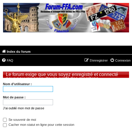
FORUM-FFA.COM
Index du forum
FAQ
S’enregistrer
Connexion
Le forum exige que vous soyez enregistré et connecté
pour pouvoir consulter le profil des membres.
Nom d’utilisateur :
Mot de passe :
J’ai oublié mon mot de passe
Se souvenir de moi
Cacher mon statut en ligne pour cette session