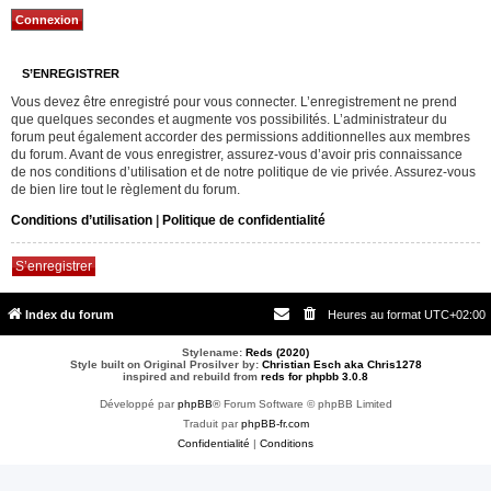
S’ENREGISTRER
Vous devez être enregistré pour vous connecter. L’enregistrement ne prend
que quelques secondes et augmente vos possibilités. L’administrateur du
forum peut également accorder des permissions additionnelles aux membres
du forum. Avant de vous enregistrer, assurez-vous d’avoir pris connaissance
de nos conditions d’utilisation et de notre politique de vie privée. Assurez-vous
de bien lire tout le règlement du forum.
Conditions d’utilisation
|
Politique de confidentialité
S’enregistrer
Index du forum
Heures au format
UTC+02:00
Stylename:
Reds (2020)
Style built on Original Prosilver by:
Christian Esch aka Chris1278
inspired and rebuild from
reds for phpbb 3.0.8
Développé par
phpBB
® Forum Software © phpBB Limited
Traduit par
phpBB-fr.com
Confidentialité
|
Conditions