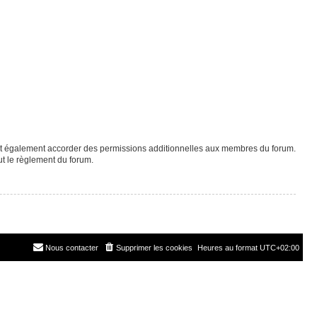
eut également accorder des permissions additionnelles aux membres du forum.
ut le règlement du forum.
Nous contacter
Supprimer les cookies
Heures au format
UTC+02:00