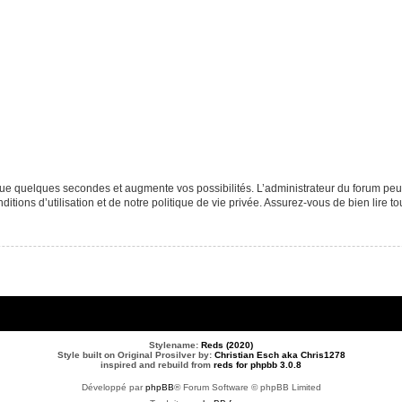
que quelques secondes et augmente vos possibilités. L’administrateur du forum p
tions d’utilisation et de notre politique de vie privée. Assurez-vous de bien lire to
Stylename:
Reds (2020)
Style built on Original Prosilver by:
Christian Esch aka Chris1278
inspired and rebuild from
reds for phpbb 3.0.8
Développé par
phpBB
® Forum Software © phpBB Limited