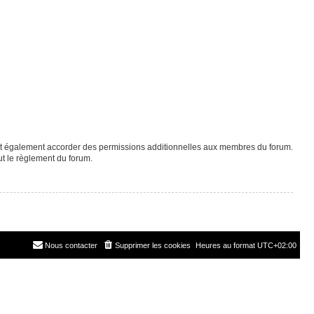
eut également accorder des permissions additionnelles aux membres du forum.
ut le règlement du forum.
Nous contacter
Supprimer les cookies
Heures au format
UTC+02:00