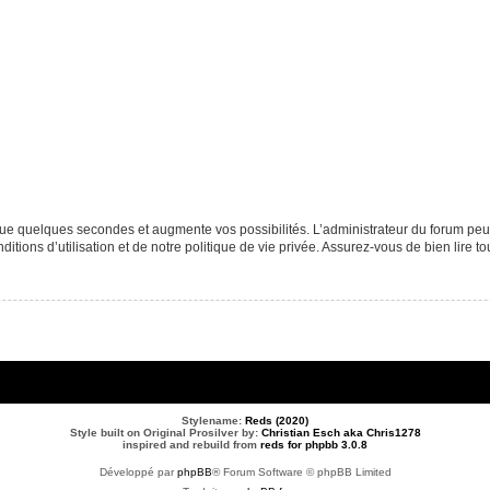
que quelques secondes et augmente vos possibilités. L’administrateur du forum p
tions d’utilisation et de notre politique de vie privée. Assurez-vous de bien lire to
Stylename:
Reds (2020)
Style built on Original Prosilver by:
Christian Esch aka Chris1278
inspired and rebuild from
reds for phpbb 3.0.8
Développé par
phpBB
® Forum Software © phpBB Limited